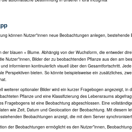
App
rung können Nutzer*innen neue Beobachtungen anlegen, bestehende B
n der blauen + Blume. Abhängig von der Wuchsform, die entweder dire
r die Nutzer*innen, Bilder der zu beobachtenden Pflanze aus den am b
und informieren kontinuierlich visuell über den Gesamtfortschritt. Jed
e Perspektiven bieten. So könnte beispielsweise ein zusätzliches, zwei
hat.
l weiterer optionaler Bilder wird ein kurzer Fragebogen angezeigt, in
bachteten Pflanze und eine Klassifizierung des Lebensraums abgefrag
ses Fragebogens ist eine Beobachtung abgeschlossen. Eine vollständig
en wie Zeit, Datum und Geolocation der Beobachtung. Mit diesem letz
usstehenden Beobachtungen anzeigt, die mit dem Server synchronisie
ation der Beobachtungen ermöglicht es den Nutzer*innen, Beobachtu